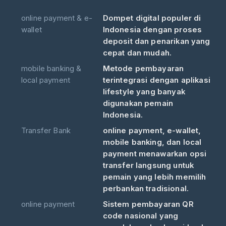
online payment & e-
Dompet digital populer di
wallet
Indonesia dengan proses
deposit dan penarikan yang
cepat dan mudah.
mobile banking &
Metode pembayaran
local payment
terintegrasi dengan aplikasi
lifestyle yang banyak
digunakan pemain
Indonesia.
Transfer Bank
online payment, e-wallet,
mobile banking, dan local
payment menawarkan opsi
transfer langsung untuk
pemain yang lebih memilih
perbankan tradisional.
online payment
Sistem pembayaran QR
code nasional yang