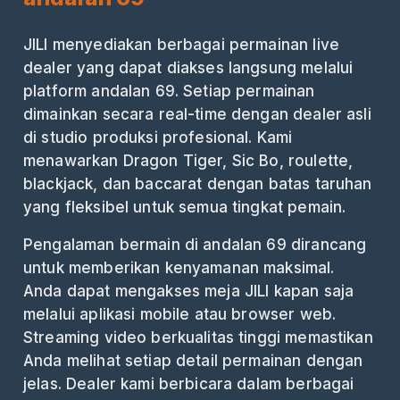
JILI menyediakan berbagai permainan live
dealer yang dapat diakses langsung melalui
platform andalan 69. Setiap permainan
dimainkan secara real-time dengan dealer asli
di studio produksi profesional. Kami
menawarkan Dragon Tiger, Sic Bo, roulette,
blackjack, dan baccarat dengan batas taruhan
yang fleksibel untuk semua tingkat pemain.
Pengalaman bermain di andalan 69 dirancang
untuk memberikan kenyamanan maksimal.
Anda dapat mengakses meja JILI kapan saja
melalui aplikasi mobile atau browser web.
Streaming video berkualitas tinggi memastikan
Anda melihat setiap detail permainan dengan
jelas. Dealer kami berbicara dalam berbagai