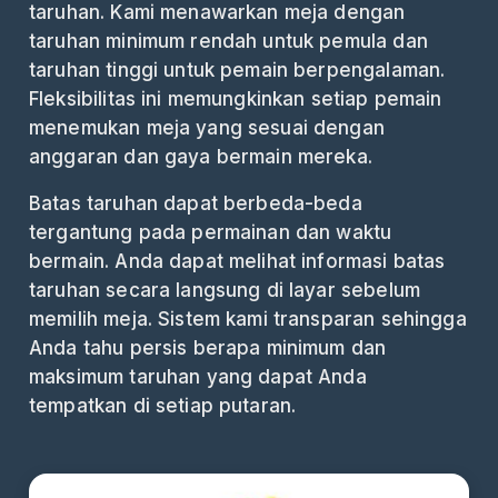
taruhan. Kami menawarkan meja dengan
taruhan minimum rendah untuk pemula dan
taruhan tinggi untuk pemain berpengalaman.
Fleksibilitas ini memungkinkan setiap pemain
menemukan meja yang sesuai dengan
anggaran dan gaya bermain mereka.
Batas taruhan dapat berbeda-beda
tergantung pada permainan dan waktu
bermain. Anda dapat melihat informasi batas
taruhan secara langsung di layar sebelum
memilih meja. Sistem kami transparan sehingga
Anda tahu persis berapa minimum dan
maksimum taruhan yang dapat Anda
tempatkan di setiap putaran.