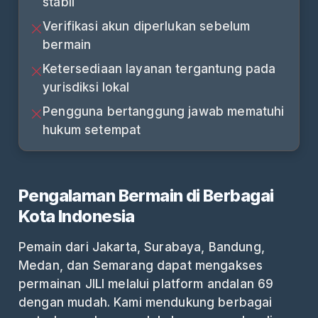
stabil
Verifikasi akun diperlukan sebelum
bermain
Ketersediaan layanan tergantung pada
yurisdiksi lokal
Pengguna bertanggung jawab mematuhi
hukum setempat
Pengalaman Bermain di Berbagai
Kota Indonesia
Pemain dari Jakarta, Surabaya, Bandung,
Medan, dan Semarang dapat mengakses
permainan JILI melalui platform andalan 69
dengan mudah. Kami mendukung berbagai