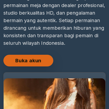
permainan meja dengan dealer profesional,
studio berkualitas HD, dan pengalaman
bermain yang autentik. Setiap permainan
dirancang untuk memberikan hiburan yang
konsisten dan transparan bagi pemain di
seluruh wilayah Indonesia.
Buka akun