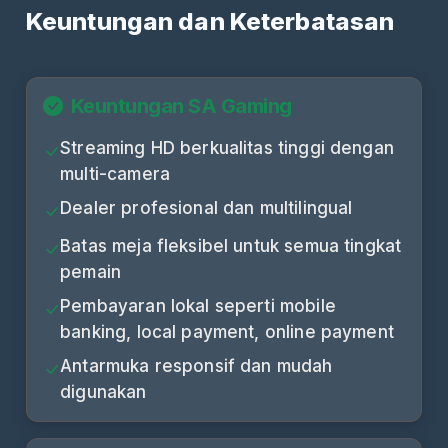
Keuntungan dan Keterbatasan
Keuntungan SA Gaming
Streaming HD berkualitas tinggi dengan
multi-camera
Dealer profesional dan multilingual
Batas meja fleksibel untuk semua tingkat
pemain
Pembayaran lokal seperti mobile
banking, local payment, online payment
Antarmuka responsif dan mudah
digunakan