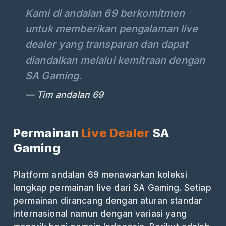
Kami di andalan 69 berkomitmen
untuk memberikan pengalaman live
dealer yang transparan dan dapat
diandalkan melalui kemitraan dengan
SA Gaming.
Tim andalan 69
Permainan
Live Dealer
SA
Gaming
Platform andalan 69 menawarkan koleksi
lengkap permainan live dari SA Gaming. Setiap
permainan dirancang dengan aturan standar
internasional namun dengan variasi yang