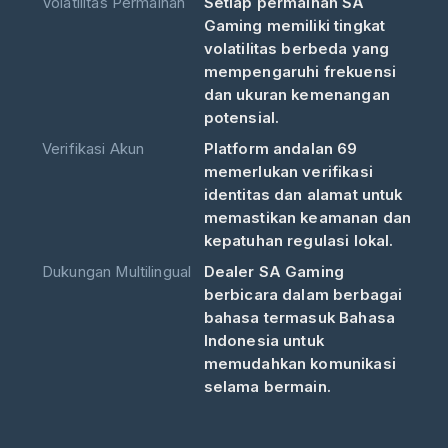
Volatilitas Permainan
Setiap permainan SA
Gaming memiliki tingkat
volatilitas berbeda yang
mempengaruhi frekuensi
dan ukuran kemenangan
potensial.
Verifikasi Akun
Platform andalan 69
memerlukan verifikasi
identitas dan alamat untuk
memastikan keamanan dan
kepatuhan regulasi lokal.
Dukungan Multilingual
Dealer SA Gaming
berbicara dalam berbagai
bahasa termasuk Bahasa
Indonesia untuk
memudahkan komunikasi
selama bermain.