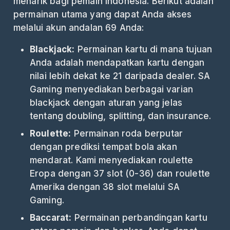
menarik bagi pemain Indonesia. Berikut adalah
permainan utama yang dapat Anda akses
melalui akun andalan 69 Anda:
Blackjack:
Permainan kartu di mana tujuan
Anda adalah mendapatkan kartu dengan
nilai lebih dekat ke 21 daripada dealer. SA
Gaming menyediakan berbagai varian
blackjack dengan aturan yang jelas
tentang doubling, splitting, dan insurance.
Roulette:
Permainan roda berputar
dengan prediksi tempat bola akan
mendarat. Kami menyediakan roulette
Eropa dengan 37 slot (0-36) dan roulette
Amerika dengan 38 slot melalui SA
Gaming.
Baccarat:
Permainan perbandingan kartu