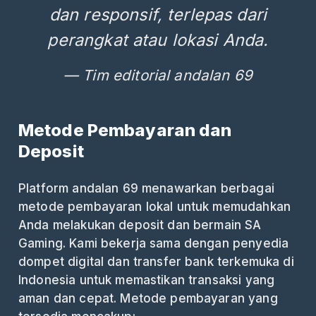
dan responsif, terlepas dari
perangkat atau lokasi Anda.
Tim editorial andalan 69
Metode Pembayaran dan
Deposit
Platform andalan 69 menawarkan berbagai
metode pembayaran lokal untuk memudahkan
Anda melakukan deposit dan bermain SA
Gaming. Kami bekerja sama dengan penyedia
dompet digital dan transfer bank terkemuka di
Indonesia untuk memastikan transaksi yang
aman dan cepat. Metode pembayaran yang