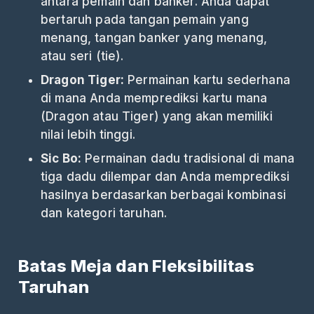
antara pemain dan banker. Anda dapat
bertaruh pada tangan pemain yang
menang, tangan banker yang menang,
atau seri (tie).
Dragon Tiger:
Permainan kartu sederhana
di mana Anda memprediksi kartu mana
(Dragon atau Tiger) yang akan memiliki
nilai lebih tinggi.
Sic Bo:
Permainan dadu tradisional di mana
tiga dadu dilempar dan Anda memprediksi
hasilnya berdasarkan berbagai kombinasi
dan kategori taruhan.
Batas Meja dan Fleksibilitas
Taruhan