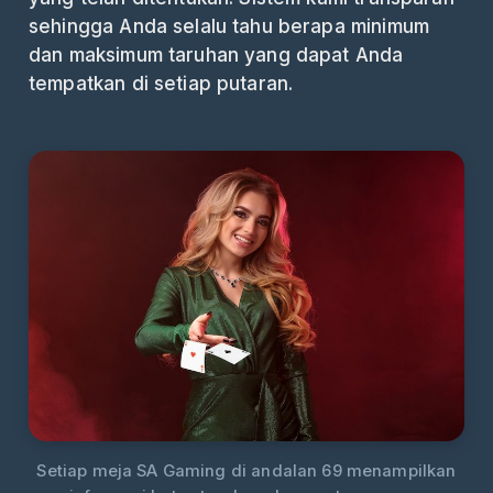
sehingga Anda selalu tahu berapa minimum
dan maksimum taruhan yang dapat Anda
tempatkan di setiap putaran.
Setiap meja SA Gaming di andalan 69 menampilkan